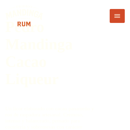
Pedro
Mandinga
Cacao
Liqueur
Un licor elaborado con cacao panameño y
ron de raspadura artesanal. Cremoso,
intenso y balanceado, pensado para
coctelería y sobremesas con carácter