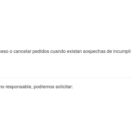
.
.
cceso o cancelar pedidos cuando existan sospechas de incumpli
mo responsable, podremos solicitar:
a