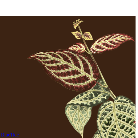
y
BlueTide