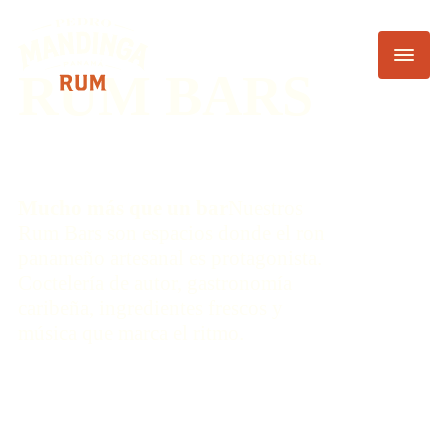
RUM BARS
Mucho más que un bar
Nuestros
Rum Bars son espacios donde el ron
panameño artesanal es protagonista.
Coctelería de autor, gastronomía
caribeña, ingredientes frescos y
música que marca el ritmo.