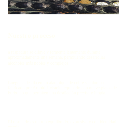
Nuestro proceso
a raspadura se diluye y fermenta lentamente durante
aproximadamente una semana, permitiendo desarrollar
alcoholes más nobles y complejos.
Luego se destila en un alambique de cobre y columna
fabricado por Arnold Holstein, equipado con nueve platos de
burbujeo que permiten una destilación precisa y limpia.
El resultado es un ron equilibrado, expresivo y con identidad
propia.