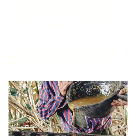
Nuestra raspadura proviene de productores artesanales en las
tierras altas de Chiriquí, donde la caña se cultiva en una de las
regiones agrícolas más importantes del país. Este origen no
solo garantiza calidad, sino que conecta cada botella con el
trabajo y la herencia de campo panameña.
El resultado es un ron con verdadero “terroir” Panameño:
notas de caramelo, fruta madura y caña fresca que le dan
profundidad y personalidad. Más que un ingrediente, la
raspadura es una forma de preservar una tradición viva y de
capturar el espíritu de Panamá en cada sorbo.